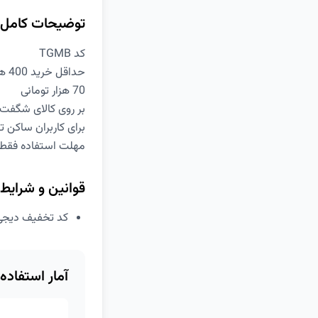
توضیحات کامل
کد TGMB
حداقل خرید 400 هزار تومان
70 هزار تومانی
بر روی کالای شگفت‌ا
برای کاربران ساکن 
مهلت استفاده فقط تا امشب
قوانین و شرایط
کد تخفیف دیجی کالا 70 هزا
آمار استفاده