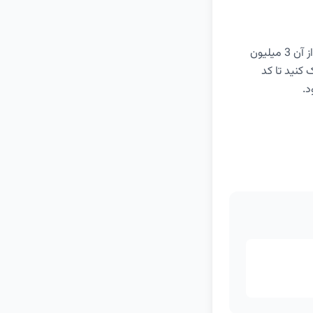
کد DKS20 را هنگام خرید گوشی Galaxy Note20 Ultra از وبسایت دیجی کالا وارد کنید؛ پس از آن 3 میلیون
کنید تا کد
د.