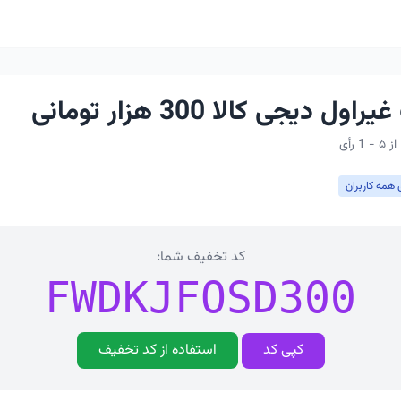
 دیجی کالا 300 هزار تومانی
 همه کاربران
کد تخفیف شما:
FWDKJFOSD300
کپی کد
استفاده از کد تخفیف