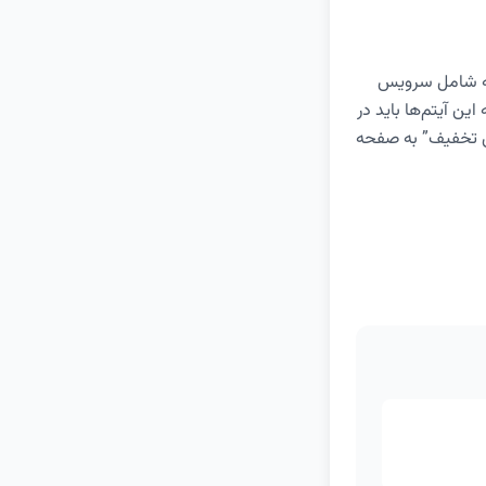
رید یک پکیج جهیزیه شامل سرویس
ن آیتم‌ها باید در
یش تخفیف” به صفحه