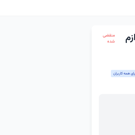
زم
منقضی
شده
ای همه کاربران